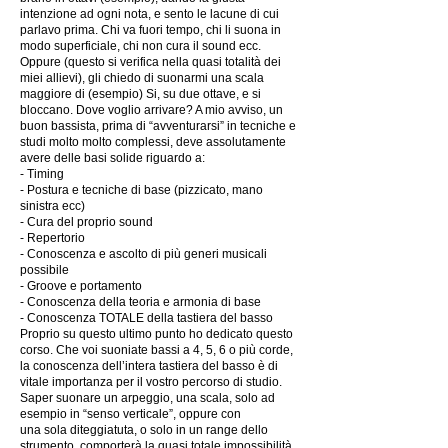
intenzione ad ogni nota, e sento le lacune di cui
parlavo prima. Chi va fuori tempo, chi li suona in
modo superficiale, chi non cura il sound ecc.
Oppure (questo si verifica nella quasi totalità dei
miei allievi), gli chiedo di suonarmi una scala
maggiore di (esempio) Si, su due ottave, e si
bloccano. Dove voglio arrivare? A mio avviso, un
buon bassista, prima di “avventurarsi” in tecniche e
studi molto molto complessi, deve assolutamente
avere delle basi solide riguardo a:
- Timing
- Postura e tecniche di base (pizzicato, mano
sinistra ecc)
- Cura del proprio sound
- Repertorio
- Conoscenza e ascolto di più generi musicali
possibile
- Groove e portamento
- Conoscenza della teoria e armonia di base
- Conoscenza TOTALE della tastiera del basso
Proprio su questo ultimo punto ho dedicato questo
corso. Che voi suoniate bassi a 4, 5, 6 o più corde,
la conoscenza dell’intera tastiera del basso è di
vitale importanza per il vostro percorso di studio.
Saper suonare un arpeggio, una scala, solo ad
esempio in “senso verticale”, oppure con
una sola diteggiatuta, o solo in un range dello
strumento, comporterà la quasi totale impossibilità