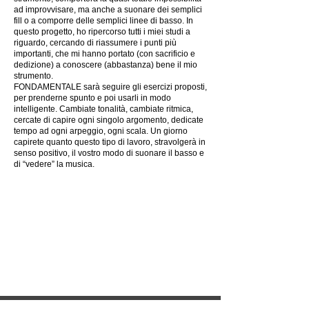
ad improvvisare, ma anche a suonare dei semplici
fill o a comporre delle semplici linee di basso. In
questo progetto, ho ripercorso tutti i miei studi a
riguardo, cercando di riassumere i punti più
importanti, che mi hanno portato (con sacrificio e
dedizione) a conoscere (abbastanza) bene il mio
strumento.
FONDAMENTALE sarà seguire gli esercizi proposti,
per prenderne spunto e poi usarli in modo
intelligente. Cambiate tonalità, cambiate ritmica,
cercate di capire ogni singolo argomento, dedicate
tempo ad ogni arpeggio, ogni scala. Un giorno
capirete quanto questo tipo di lavoro, stravolgerà in
senso positivo, il vostro modo di suonare il basso e
di “vedere” la musica.