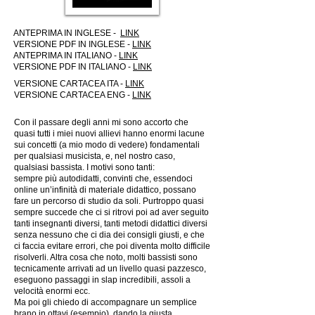
ANTEPRIMA IN INGLESE -
LINK
VERSIONE PDF IN INGLESE -
LINK
ANTEPRIMA IN ITALIANO -
LINK
VERSIONE PDF IN ITALIANO -
LINK
VERSIONE CARTACEA ITA -
LINK
VERSIONE CARTACEA ENG -
LINK
Con il passare degli anni mi sono accorto che
quasi tutti i miei nuovi allievi hanno enormi lacune
sui concetti (a mio modo di vedere) fondamentali
per qualsiasi musicista, e, nel nostro caso,
qualsiasi bassista. I motivi sono tanti:
sempre più autodidatti, convinti che, essendoci
online un’infinità di materiale didattico, possano
fare un percorso di studio da soli. Purtroppo quasi
sempre succede che ci si ritrovi poi ad aver seguito
tanti insegnanti diversi, tanti metodi didattici diversi
senza nessuno che ci dia dei consigli giusti, e che
ci faccia evitare errori, che poi diventa molto difficile
risolverli. Altra cosa che noto, molti bassisti sono
tecnicamente arrivati ad un livello quasi pazzesco,
eseguono passaggi in slap incredibili, assoli a
velocità enormi ecc.
Ma poi gli chiedo di accompagnare un semplice
brano in ottavi (esempio), dando la giusta